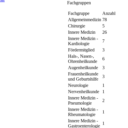
Fachgruppen
Fachgruppe
Anzahl
Allgemeinmedizin
78
Chirurgie
5
Innere Medizin
26
Innere Medizin -
7
Kardiologie
Fördermitglied
3
Hals-, Nasen-,
6
Ohrenheilkunde
Augenheilkunde
3
Frauenheilkunde
3
und Geburtshilfe
Neurologie
1
Nervenheilkunde
1
Innere Medizin -
2
Pneumologie
Innere Medizin -
1
Rheumatologie
Innere Medizin -
1
Gastroenterologie