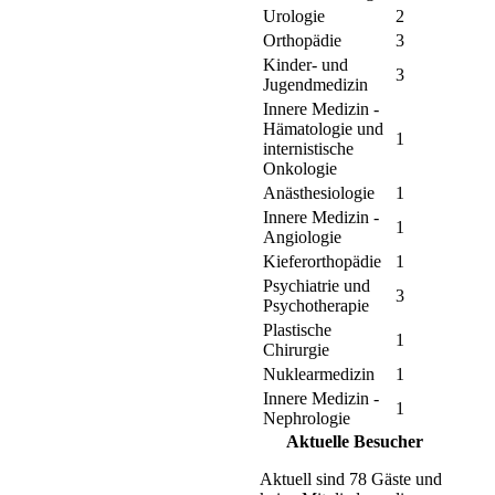
Urologie
2
Orthopädie
3
Kinder- und
3
Jugendmedizin
Innere Medizin -
Hämatologie und
1
internistische
Onkologie
Anästhesiologie
1
Innere Medizin -
1
Angiologie
Kieferorthopädie
1
Psychiatrie und
3
Psychotherapie
Plastische
1
Chirurgie
Nuklearmedizin
1
Innere Medizin -
1
Nephrologie
Aktuelle Besucher
Aktuell sind 78 Gäste und