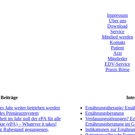
Impressum
Über uns
Download
Service
Mitglied werden
Kontakt
Patient
Arzt
Mitglieder
EDV-Service
Praxis Börse
Beiträge
Inte
s Jahr weiter betrieben werden
Ernährungstherapie/ Ernä
ndes Primärarztsystem
Ernährungsberatung
eit im Jahr null der ePA für alle
Verdauungsstörungen? Ern
kte (ePA) – Whatever it takes!
Ernährungsberatung im 
en Ruhestand gegangenen,
Indikationen zur Ernährun
Patientenvollmacht Formu