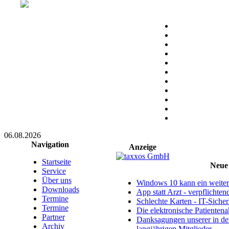
06.08.2026
Navigation
Anzeige
Startseite
Neue 
Service
Über uns
Windows 10 kann ein weitere
Downloads
App statt Arzt - verpflichte
Termine
Schlechte Karten - IT-Sicherh
Termine
Die elektronische Patientena
Partner
Danksagungen unserer in d
Archiv
langjährigen Mitglieder