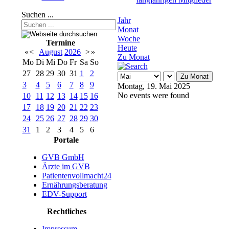
Suchen ...
Jahr
Monat
Woche
Termine
Heute
«
<
August
2026
>
»
Zu Monat
Mo
Di
Mi
Do
Fr
Sa
So
27
28
29
30
31
1
2
Zu Monat
3
4
5
6
7
8
9
Montag, 19. Mai 2025
No events were found
10
11
12
13
14
15
16
17
18
19
20
21
22
23
24
25
26
27
28
29
30
31
1
2
3
4
5
6
Portale
GVB GmbH
Ärzte im GVB
Patientenvollmacht24
Ernährungsberatung
EDV-Support
Rechtliches
Impressum