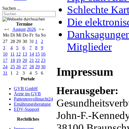
Schlechte Kart
Suchen ...
Die elektronis
Termine
«
<
August
2026
>
»
Danksagungen 
Mo
Di
Mi
Do
Fr
Sa
So
27
28
29
30
31
1
2
Mitglieder
3
4
5
6
7
8
9
10
11
12
13
14
15
16
17
18
19
20
21
22
23
24
25
26
27
28
29
30
Impressum
31
1
2
3
4
5
6
Portale
Herausgeber:
GVB GmbH
Ärzte im GVB
Patientenvollmacht24
Gesundheitsver
Ernährungsberatung
EDV-Support
John-F.
Rechtliches
38100 
Impressum