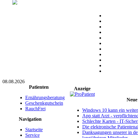
08.08.2026
Patienten
Anzeige
Ernährungsberatung
Neue 
Geschenkgutschein
RauchFrei
Windows 10 kann ein weitere
App statt Arzt - verpflichte
Navigation
Schlechte Karten - IT-Sicherh
Die elektronische Patientena
Startseite
Danksagungen unserer in d
Service
langjährigen Mitglieder