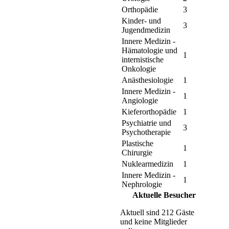
Orthopädie
3
Kinder- und
3
Jugendmedizin
Innere Medizin -
Hämatologie und
1
internistische
Onkologie
Anästhesiologie
1
Innere Medizin -
1
Angiologie
Kieferorthopädie
1
Psychiatrie und
3
Psychotherapie
Plastische
1
Chirurgie
Nuklearmedizin
1
Innere Medizin -
1
Nephrologie
Aktuelle Besucher
Aktuell sind 212 Gäste
und keine Mitglieder