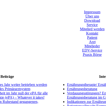
Impressum
Über uns
Download
Service
Mitglied werden
Kontakt
Patient
Arzt
Mitglieder
EDV-Service
Praxis Börse
Beiträge
Inte
s Jahr weiter betrieben werden
Ernährungstherapie/ Ernä
ndes Primärarztsystem
Ernährungsberatung
eit im Jahr null der ePA für alle
Verdauungsstörungen? Ern
kte (ePA) – Whatever it takes!
Ernährungsberatung im 
en Ruhestand gegangenen,
Indikationen zur Ernährun
Patientenvollmacht Formu