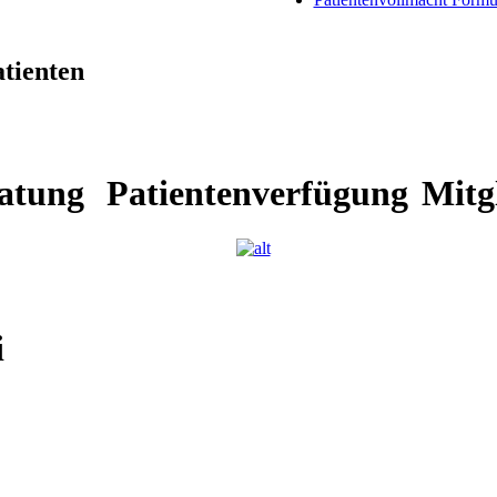
tienten
atung
Patientenverfügung
Mitg
i