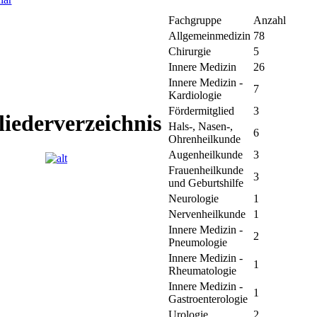
Fachgruppe
Anzahl
Allgemeinmedizin
78
Chirurgie
5
Innere Medizin
26
Innere Medizin -
7
Kardiologie
Fördermitglied
3
liederverzeichnis
Hals-, Nasen-,
6
Ohrenheilkunde
Augenheilkunde
3
Frauenheilkunde
3
und Geburtshilfe
Neurologie
1
Nervenheilkunde
1
Innere Medizin -
2
Pneumologie
Innere Medizin -
1
Rheumatologie
Innere Medizin -
1
Gastroenterologie
Urologie
2