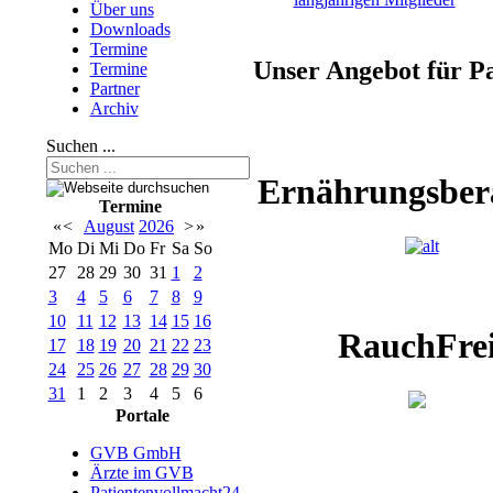
Über uns
Downloads
Termine
Unser Angebot für Pa
Termine
Partner
Archiv
Suchen ...
Ernährungsber
Termine
«
<
August
2026
>
»
Mo
Di
Mi
Do
Fr
Sa
So
27
28
29
30
31
1
2
3
4
5
6
7
8
9
10
11
12
13
14
15
16
RauchFre
17
18
19
20
21
22
23
24
25
26
27
28
29
30
31
1
2
3
4
5
6
Portale
GVB GmbH
Ärzte im GVB
Patientenvollmacht24